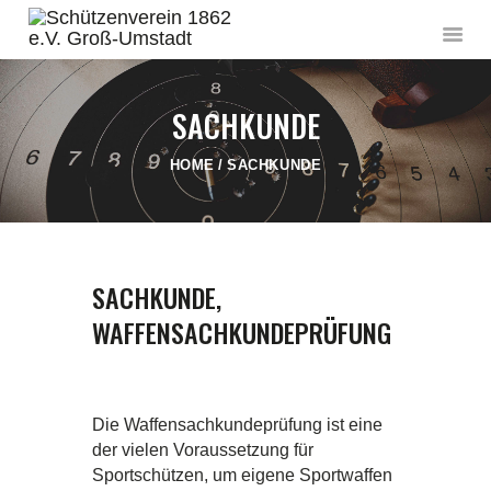
SACHKUNDE
HOME
SACHKUNDE
STARTSEITE
DER VEREIN
AKTUELLES
SACHKUNDE,
SACHKUNDE
WAFFENSACHKUNDEPRÜFUNG
WETTKÄMPFE
VERSCHIEDENES
KONTAKT
Die Waffensachkundeprüfung ist eine
der vielen Voraussetzung für
Sportschützen, um eigene Sportwaffen