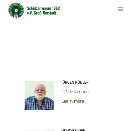
STARTSEITE
VORSTAND
DER VEREIN
AKTUELLES
HOME
ALL TEAM
VORSTAND
SACHKUNDE
WETTKÄMPFE
VERSCHIEDENES
JÜRGEN KÖBLER
KONTAKT
1. Vorsitzender
Learn more
OLEKSII HARIN