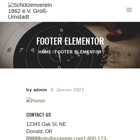
FOOTER ELEMENTOR
HOME
FOOTER ELEMENTOR
STARTSEITE
DER VEREIN
AKTUELLES
SACHKUNDE
by admin
8. Januar 2021
WETTKÄMPFE
VERSCHIEDENES
KONTAKT
CONTACT US
12345 Oak St. NE
Donald, OR
89899
info@example.com
1-800-123-