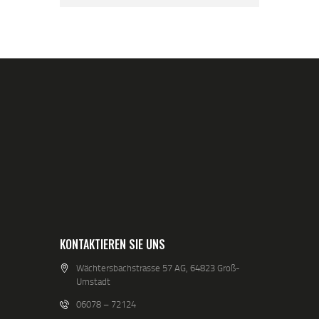
KONTAKTIEREN SIE UNS
Wächtersbachstrasse 57 AG, 64823 Groß-
Umstadt
06078 – 72124