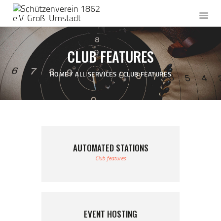
CLUB FEATURES
STARTSEITE
HOME
ALL SERVICES
CLUB FEATURES
DER VEREIN
AKTUELLES
SACHKUNDE
WETTKÄMPFE
VERSCHIEDENES
AUTOMATED STATIONS
KONTAKT
Club features
EVENT HOSTING